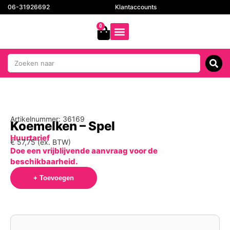
06-31926692
Klantaccounts
0
Artikelnummer: 36169
Koemelken – Spel
Huurtarief
€
57,75
(ex. BTW)
Doe een vrijblijvende aanvraag voor de
beschikbaarheid.
+ Toevoegen