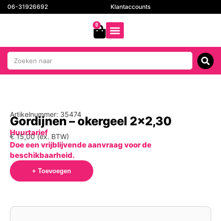
06-31926692
Klantaccounts
0
Artikelnummer: 35474
Gordijnen – okergeel 2×2,30
Huurtarief
€
15,00
(ex. BTW)
Doe een vrijblijvende aanvraag voor de
beschikbaarheid.
+ Toevoegen