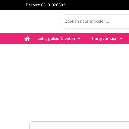
Bel ons: 06-31926692
Licht, geluid & video
Partyverhuur