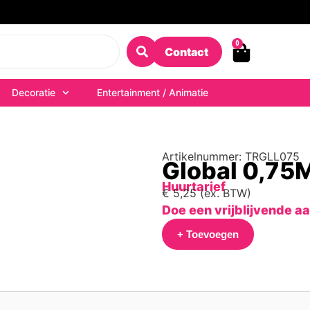
0
Contact
Decoratie
Entertainment / Animatie
Artikelnummer: TRGLL075
Global 0,75
Huurtarief
€
5,25
(ex. BTW)
Doe een vrijblijvende a
+ Toevoegen