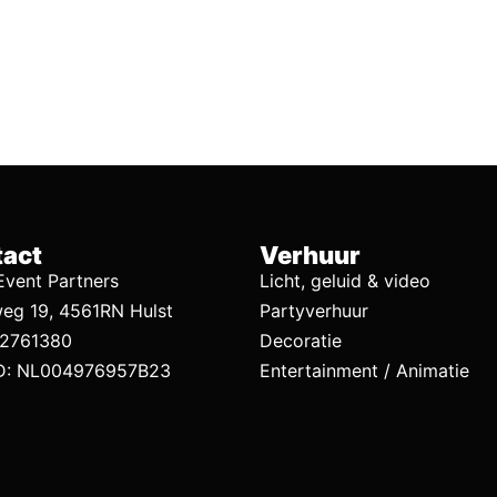
act
Verhuur
vent Partners
Licht, geluid & video
eg 19, 4561RN Hulst
Partyverhuur
92761380
Decoratie
D: NL004976957B23
Entertainment / Animatie