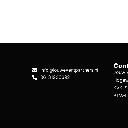
Cont
info@jouweventpartners.nl
Jouw E
06-31926692
Hogew
KVK: 
BTW-I