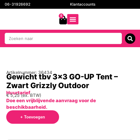
06-31926692
Klantaccounts
0
Artikelnummer: 36434
Gewicht tbv 3×3 GO-UP Tent –
Zwart Grizzly Outdoor
Huurtarief
€
5,25
(ex. BTW)
Doe een vrijblijvende aanvraag voor de
beschikbaarheid.
+ Toevoegen