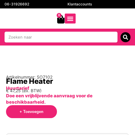
06-31926692
Klantaccounts
0
Artikelnummer: SO7102
Flame Heater
Huurtarief
€
47,25
(ex. BTW)
Doe een vrijblijvende aanvraag voor de
beschikbaarheid.
+ Toevoegen