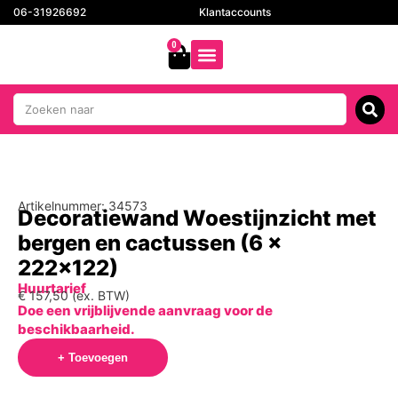
06-31926692
Klantaccounts
0
Artikelnummer: 34573
Decoratiewand Woestijnzicht met
bergen en cactussen (6 x
222×122)
Huurtarief
€
157,50
(ex. BTW)
Doe een vrijblijvende aanvraag voor de
beschikbaarheid.
+ Toevoegen