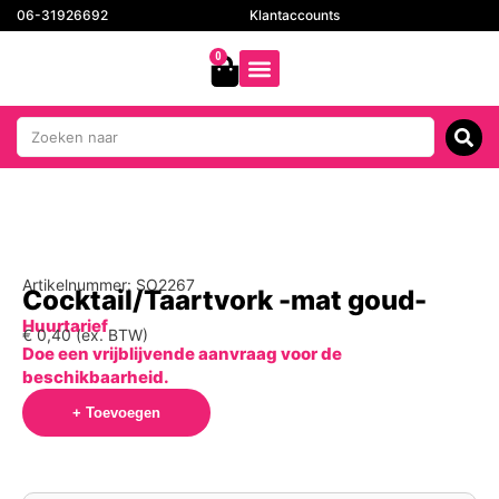
06-31926692
Klantaccounts
0
Artikelnummer: SO2267
Cocktail/Taartvork -mat goud-
Huurtarief
€
0,40
(ex. BTW)
Doe een vrijblijvende aanvraag voor de
beschikbaarheid.
+ Toevoegen