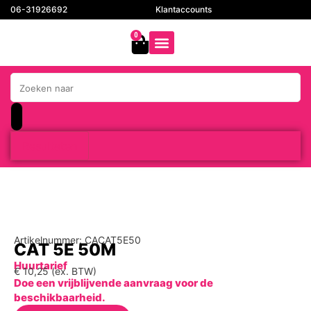
06-31926692
Klantaccounts
0
Resultaten
Artikelnummer: CACAT5E50
CAT 5E 50M
Huurtarief
€
10,25
(ex. BTW)
Doe een vrijblijvende aanvraag voor de
beschikbaarheid.