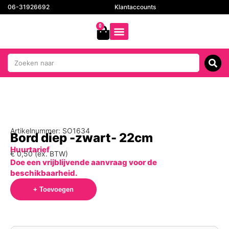
06-31926692
Klantaccounts
0
Artikelnummer: SO1634
Bord diep -zwart- 22cm
Huurtarief
€
0,50
(ex. BTW)
Doe een vrijblijvende aanvraag voor de
beschikbaarheid.
+ Toevoegen