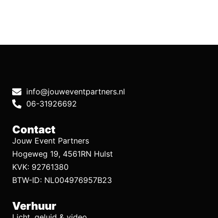
info@jouweventpartners.nl
06-31926692
Contact
Jouw Event Partners
Hogeweg 19, 4561RN Hulst
KVK: 92761380
BTW-ID: NL004976957B23
Verhuur
Licht, geluid & video