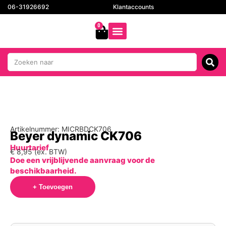
06-31926692
Klantaccounts
0
Artikelnummer: MICRBDCK706
Beyer dynamic CK706
Huurtarief
€
8,95
(ex. BTW)
Doe een vrijblijvende aanvraag voor de
beschikbaarheid.
+ Toevoegen