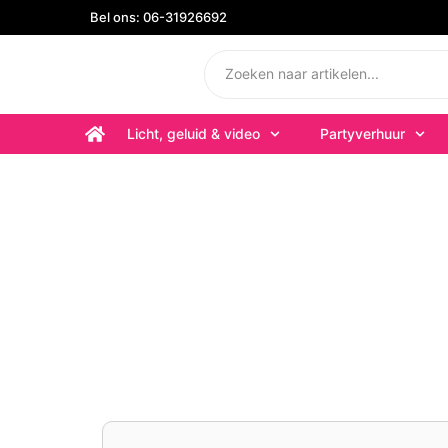
Bel ons: 06-31926692
Licht, geluid & video
Partyverhuur