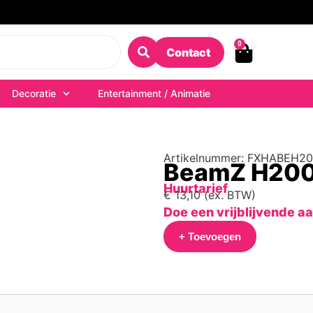
0
Contact
Decoratie
Entertainment / Animatie
Artikelnummer: FXHABEH2
BeamZ H20
Huurtarief
€
13,10
(ex. BTW)
Doe een vrijblijvende a
+ Toevoegen