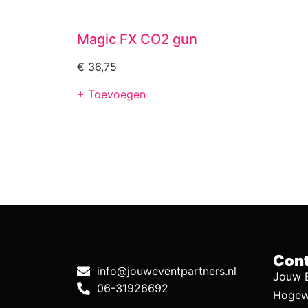
Magic FX CO2 gun
€
36,75
+ Toevoegen
Cont
info@jouweventpartners.nl
Jouw E
06-31926692
Hogew