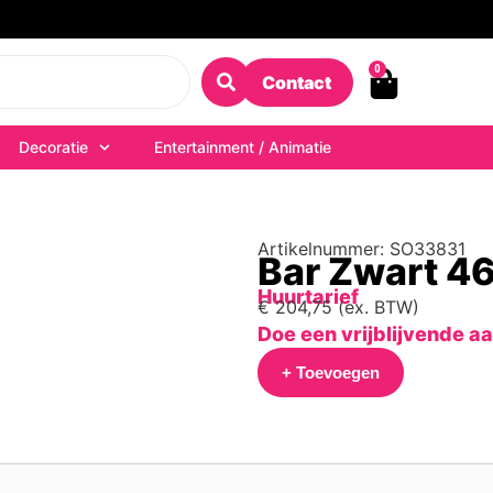
0
Contact
Decoratie
Entertainment / Animatie
Artikelnummer: SO33831
Bar Zwart 4
Huurtarief
€
204,75
(ex. BTW)
Doe een vrijblijvende a
+ Toevoegen