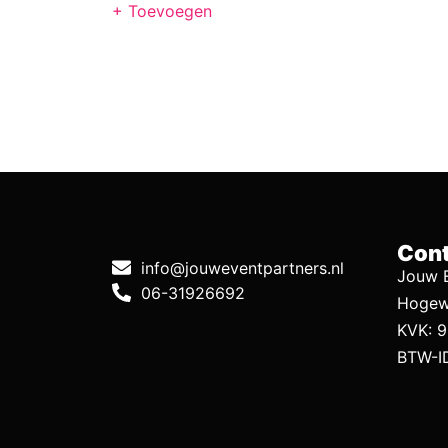
+ Toevoegen
Cont
info@jouweventpartners.nl
Jouw E
06-31926692
Hogew
KVK: 
BTW-I