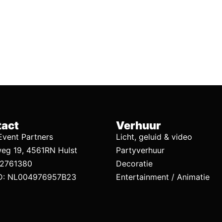
act
Verhuur
vent Partners
Licht, geluid & video
eg 19, 4561RN Hulst
Partyverhuur
92761380
Decoratie
D: NL004976957B23
Entertainment / Animatie