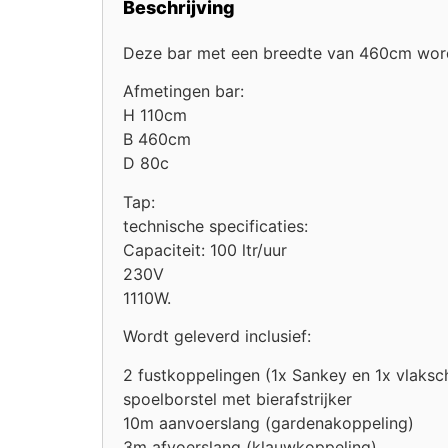
Beschrijving
Deze bar met een breedte van 460cm wordt
Afmetingen bar:
H 110cm
B 460cm
D 80c
Tap:
technische specificaties:
Capaciteit: 100 ltr/uur
230V
1110W.
Wordt geleverd inclusief:
2 fustkoppelingen (1x Sankey en 1x vlaksch
spoelborstel met bierafstrijker
10m aanvoerslang (gardenakoppeling)
3m afvoerslang (klauwkoppeling)