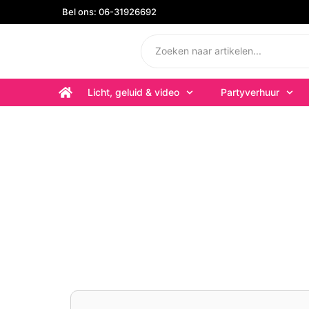
Bel ons: 06-31926692
Licht, geluid & video
Partyverhuur