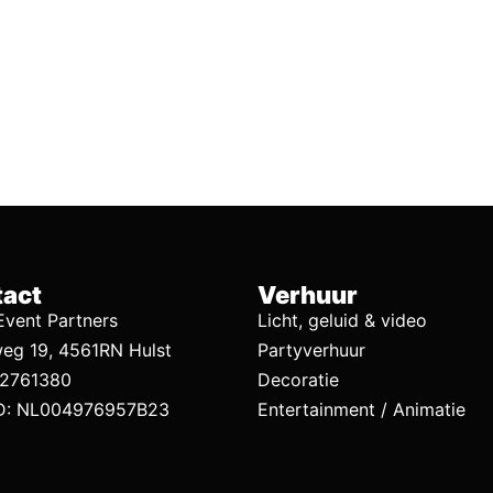
act
Verhuur
vent Partners
Licht, geluid & video
eg 19, 4561RN Hulst
Partyverhuur
92761380
Decoratie
D: NL004976957B23
Entertainment / Animatie