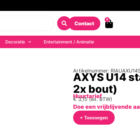
0
Contact
Decoratie
Entertainment / Animatie
Artikelnummer: RIAUAXU14
AXYS U14 sta
2x bout)
Huurtarief
€
3,15
(ex. BTW)
Doe een vrijblijvende a
+ Toevoegen