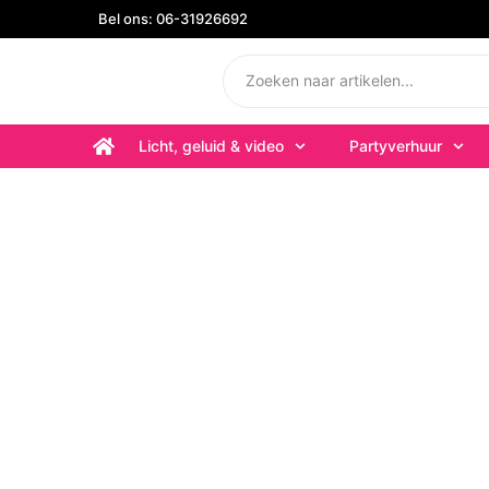
Bel ons: 06-31926692
Licht, geluid & video
Partyverhuur