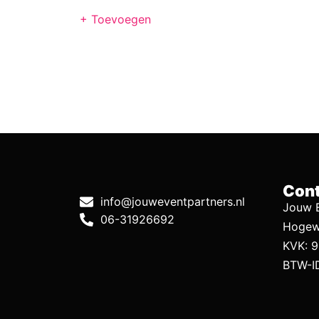
+ Toevoegen
Cont
info@jouweventpartners.nl
Jouw E
06-31926692
Hogew
KVK: 
BTW-I