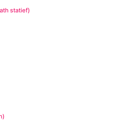
th statief)
n)