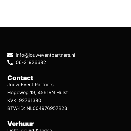
info@jouweventpartners.nl
06-31926692
Contact
Jouw Event Partners
Hogeweg 19, 4561RN Hulst
KVK: 92761380
BTW-ID: NL004976957B23
Verhuur
Licht, geluid & video