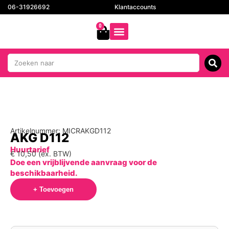
06-31926692
Klantaccounts
0
Artikelnummer: MICRAKGD112
AKG D112
Huurtarief
€
10,50
(ex. BTW)
Doe een vrijblijvende aanvraag voor de
beschikbaarheid.
+ Toevoegen