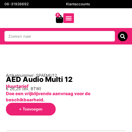
06-31926692
Klantaccounts
0
Artikelnummer: SPAEMU12
AED Audio Multi 12
Huurtarief
€
26,25
(ex. BTW)
Doe een vrijblijvende aanvraag voor de
beschikbaarheid.
+ Toevoegen