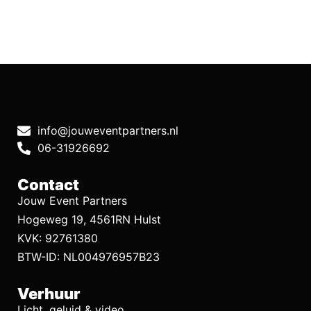
info@jouweventpartners.nl
06-31926692
Contact
Jouw Event Partners
Hogeweg 19, 4561RN Hulst
KVK: 92761380
BTW-ID: NL004976957B23
Verhuur
Licht, geluid & video