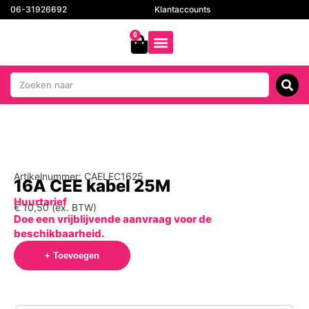
06-31926692
Klantaccounts
0
Artikelnummer: CAELEC1625
16A CEE kabel 25M
Huurtarief
€
10,50
(ex. BTW)
Doe een vrijblijvende aanvraag voor de
beschikbaarheid.
+ Toevoegen