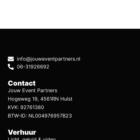
info@jouweventpartners.nl
06-31926692
Contact
Jouw Event Partners
Hogeweg 19, 4561RN Hulst
KVK: 92761380
BTW-ID: NL004976957B23
Verhuur
Licht, geluid & video