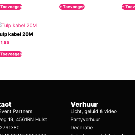
 Toevoegen
+ Toevoegen
+ Toe
ulp kabel 20M
1,55
 Toevoegen
act
Verhuur
vent Partners
Licht, geluid & video
eg 19, 4561RN Hulst
Partyverhuur
92761380
Decoratie