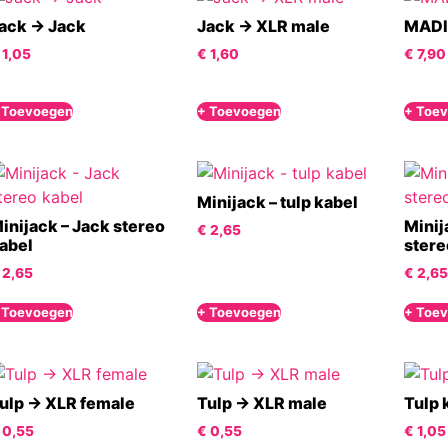
ack -> Jack
Jack -> XLR male
MADI
1,05
€
1,60
€
7,90
 Toevoegen
+ Toevoegen
+ Toe
Minijack – tulp kabel
inijack – Jack stereo
Minij
€
2,65
abel
stere
2,65
€
2,65
 Toevoegen
+ Toevoegen
+ Toe
ulp -> XLR female
Tulp -> XLR male
Tulp 
0,55
€
0,55
€
1,05