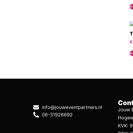
+
T
€
+
Cont
info@jouweventpartners.nl
Jouw E
06-31926692
Hogew
KVK: 