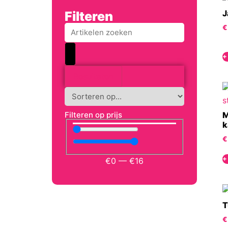
J
Filteren
€
+
Resultaten
M
Filteren op prijs
k
€
+
€
0
—
€
16
T
€