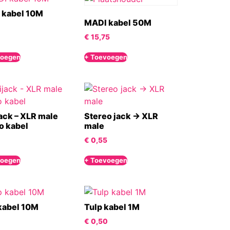
 kabel 10M
MADI kabel 50M
€
15,75
voegen
+ Toevoegen
ack – XLR male
Stereo jack -> XLR
o kabel
male
€
0,55
voegen
+ Toevoegen
kabel 10M
Tulp kabel 1M
€
0,50