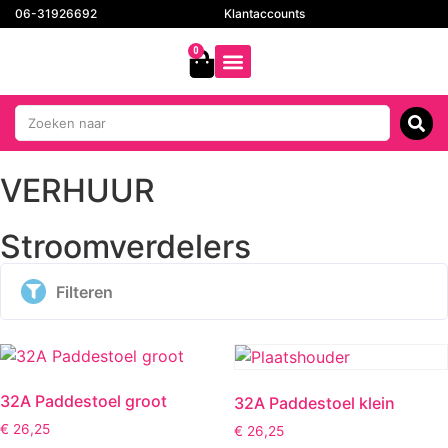
06-31926692
Klantaccounts
0
VERHUUR
Stroomverdelers
Filteren
32A Paddestoel groot
32A Paddestoel klein
€
26,25
€
26,25