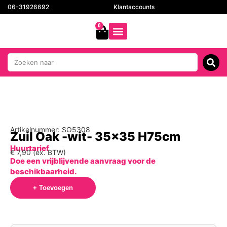
06-31926692
Klantaccounts
0
Artikelnummer: SO5308
Zuil Oak -wit- 35×35 H75cm
Huurtarief
€
7,90
(ex. BTW)
Doe een vrijblijvende aanvraag voor de
beschikbaarheid.
+ Toevoegen