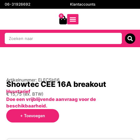
06-31926692
Klantaccounts
0
Artikelnummer: ELECSH16
Showtec CEE 16A breakout
Huurtarief
€
15,75
(ex. BTW)
Doe een vrijblijvende aanvraag voor de
beschikbaarheid.
+ Toevoegen