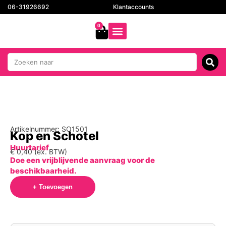
06-31926692
Klantaccounts
0
Artikelnummer: SO1501
Kop en Schotel
Huurtarief
€
0,40
(ex. BTW)
Doe een vrijblijvende aanvraag voor de
beschikbaarheid.
+ Toevoegen